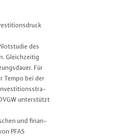
s­ti­ti­ons­druck
­lot­stu­die des
Gleich­zei­tig
zungs­dau­er. Für
ehr Tempo bei der
ves­ti­ti­ons­stra­
 DVGW un­ter­stützt
­schen und fi­nan­
g von PFAS