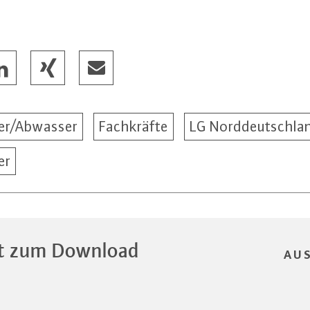
er/Abwasser
Fachkräfte
LG Norddeutschla
er
t zum Download
AU