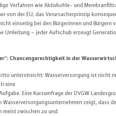
i­ge Verfahren wie Ak­tiv­koh­le- und Mem­bran­fil­t
 von der EU, das Ver­ur­sa­cher­prin­zip kon­se­quen
icht einseitig bei den Bür­ge­rin­nen und Bürgern ve
 Umleitung – jeder Aufschub erzeugt Ge­ne­ra­tio
: Chan­cen­ge­rech­tig­keit in der Was­ser­wirt­s
otto un­ter­streicht: Was­ser­ver­sor­gung ist nicht 
ch eine
che Aufgabe. Eine Kurz­um­fra­ge der DVGW Lan­des­gr
n Was­ser­ver­sor­gungs­un­ter­neh­men zeigt, dass der
ten meist zwischen 20 und