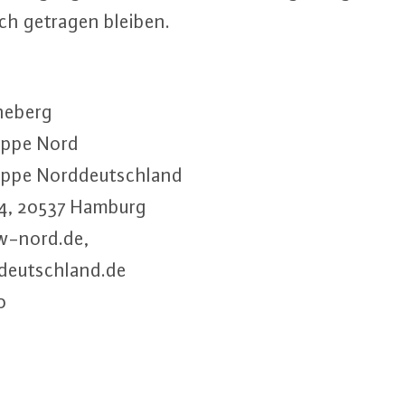
­lich getragen bleiben.
eneberg
up­pe Nord
p­pe Nord­deutsch­land
34, 20537 Hamburg
w-​nord.​de,
deutschland.​de
-0