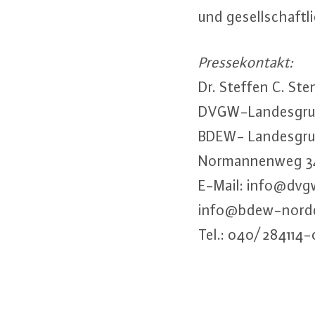
und ge­sell­schaft
Pres­se­kon­takt:
Dr. Steffen C. St
DVGW-Lan­des­gr
BDEW- Lan­des­gru
Nor­man­nen­weg 
E-Mail: info@​dvg
info@​bdew-​nord
Tel.: 040/ 284114