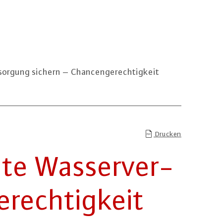
sorgung sichern – Chancengerechtigkeit
Drucken
n­te Was­ser­ver­
rech­tig­keit