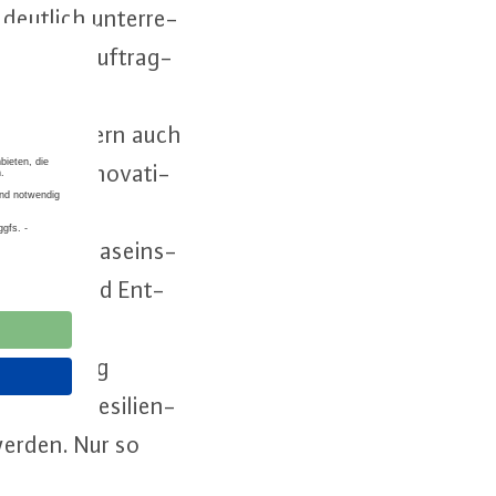
deutlich un­ter­re­
­lungs­be­auf­trag­
g­keit, sondern auch
e, für In­no­va­ti­
nt­li­chen Da­seins­
ührungs- und Ent­
ver­sor­gung
, kli­ma­resi­li­en­
 werden. Nur so