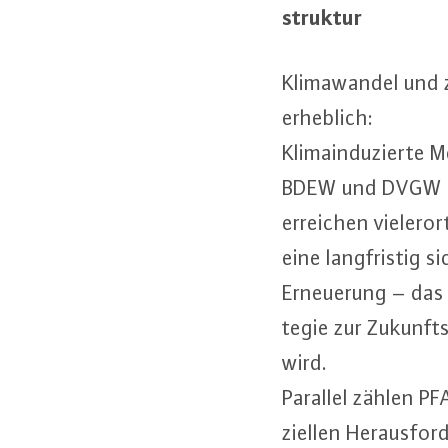
struk­tur
Kli­ma­wan­del und 
erheblich:
Kli­ma­in­du­zier­te
BDEW und DVGW in
erreichen vie­ler­o
eine lang­fris­tig
Er­neue­rung – das 
te­gie zur Zu­kunft
wird.
Parallel zählen PF
zi­el­len Her­aus­fo