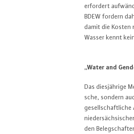
erfordert auf­wän­d
BDEW fordern daher
damit die Kosten n
Wasser kennt keine
„Water and Gender“
Das dies­jäh­ri­ge M
sche, sondern au
ge­sell­schaft­li­
nie­der­säch­si­sche
den Be­leg­schaf­