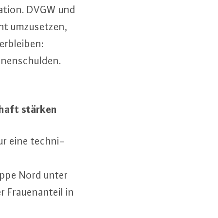
ra­ti­on. DVGW und
t um­zu­set­zen,
r­blei­ben:
­nen­schul­den.
chaft stärken
nur eine tech­ni­
up­pe Nord unter
 Frau­en­an­teil in