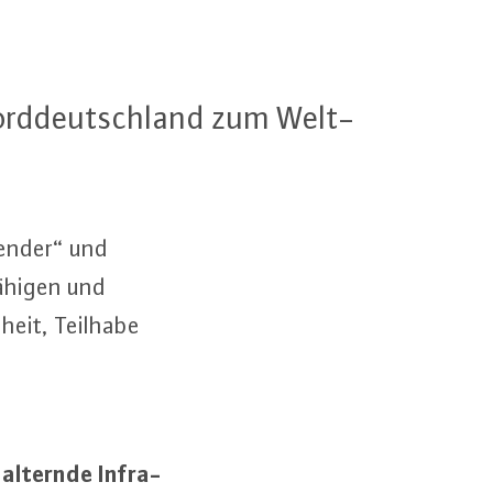
ord­deutsch­land zum Welt­
Gender“ und
­hi­gen und
­heit, Teilhabe
 alternde In­fra­