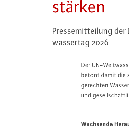
stärken
Pres­se­mit­tei­lung 
was­ser­tag 2026
Der UN-Welt­was­s
betont damit die z
gerechten Was­ser­
und ge­sell­schaft­
Wachsende Her­aus­