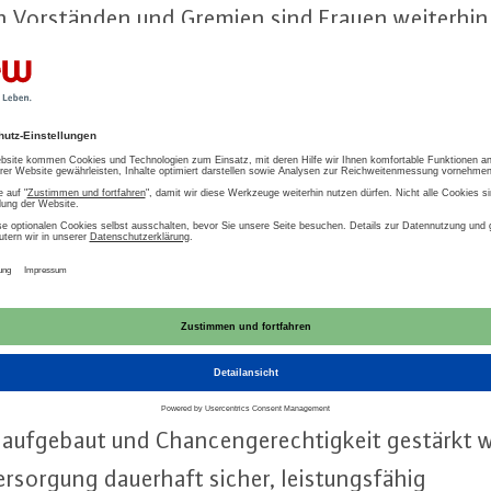
In Vor­stän­den und Gremien sind Frauen weiterhin 
nur wenige Un­ter­neh­men verfügen über Gleich­stel
t ist nicht nur eine ge­sell­schaft­li­che Not­wen­di
 Er­folgs­fak­tor – etwa im Wett­be­werb um Fach­kräf­t
ür resi­li­en­te Struk­tu­ren
 Was­ser­wirt­schaft ist eine zentrale Säule der öf­fe
lte Vielfalt und Chan­cen­ge­rech­tig­keit auch in F
u­ren abbilden.
 2026 ver­deut­licht: Eine zu­kunfts­fä­hi­ge Was­ser­
r­tes Handeln. Schad­stof­f­e­in­trä­ge müssen reduziert
ren aufgebaut und Chan­cen­ge­rech­tig­keit gestärkt
r­sor­gung dauerhaft sicher, leis­tungs­fä­hig