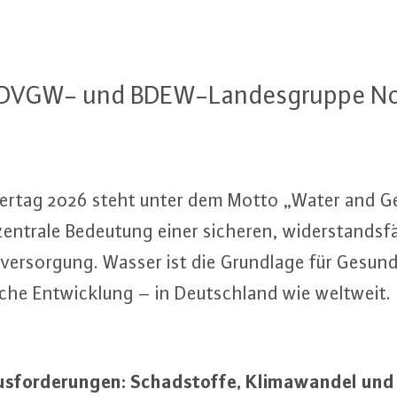
der DVGW- und BDEW-Lan­des­grup­pe N
er­tag 2026 steht unter dem Motto „Water and 
entrale Bedeutung einer sicheren, wi­der­stands­fä
ver­sor­gung. Wasser ist die Grundlage für Ge­sund
li­che Ent­wick­lung – in Deutsch­land wie weltweit.
for­de­run­gen: Schad­stof­fe, Kli­ma­wan­del und