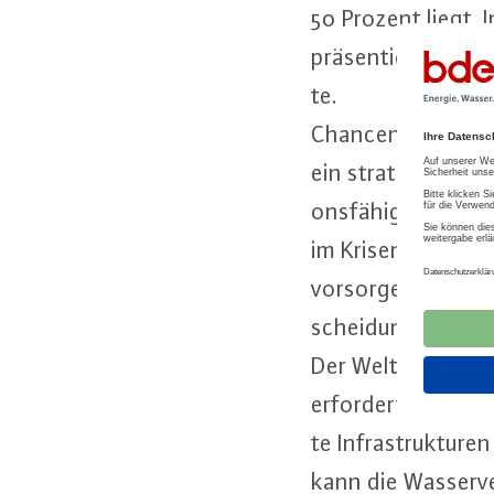
50 Prozent liegt. 
prä­sen­tiert, und 
te.
Chan­cen­gleich­hei
ein stra­te­gi­scher
ons­fä­hig­keit und f
im Kri­sen­fall. Die
vor­sor­ge und sol
schei­dungs­struk­t
Der Welt­was­ser­tag
erfordert in­te­grie
te In­fra­struk­tu­
kann die Was­ser­ve