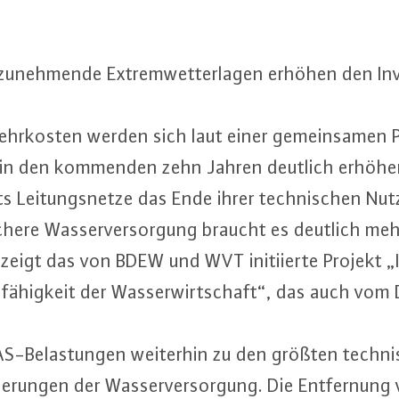
zu­neh­men­de Ex­trem­wet­ter­la­gen erhöhen den In­ve
 Mehr­kos­ten werden sich laut einer ge­mein­sa­men Pi
 den kommenden zehn Jahren deutlich erhöhen. 
rts Lei­tungs­net­ze das Ende ihrer tech­ni­schen Nut­
 sichere Was­ser­ver­sor­gung braucht es deutlich m
zeigt das von BDEW und WVT in­iti­ier­te Projekt „In­
s­fä­hig­keit der Was­ser­wirt­schaft“, das auch vom
AS-Be­las­tun­gen weiterhin zu den größten tech­ni
r­de­run­gen der Was­ser­ver­sor­gung. Die Ent­fer­nun