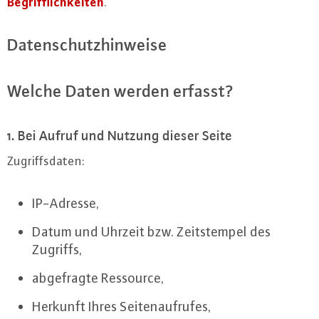
Be­griff­lich­kei­ten
.
Da­ten­schutz­hin­wei­se
Welche Daten werden erfasst?
1. Bei Aufruf und Nutzung dieser Seite
Zu­griffs­da­ten:
IP-Adres­se,
Datum und Uhrzeit bzw. Zeits­tem­pel des
Zugriffs,
ab­ge­frag­te Ressource,
Herkunft Ihres Sei­ten­auf­ru­fes,