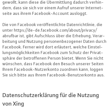
gewollt, kann diese die Über­mitt­lung dadurch ver­hin­
dern, dass sie sich vor einem Aufruf unserer In­ter­net­
sei­te aus ihrem Face­book-Ac­count ausloggt.
Die von Facebook ver­öf­fent­lich­te Da­ten­richt­li­nie, die
unter https://​de-​de.​facebook.​com/​about/​privacy/
abrufbar ist, gibt Auf­schluss über die Erhebung, Ver­ar­
bei­tung und Nutzung per­so­nen­be­zo­ge­ner Daten durch
Facebook. Ferner wird dort erläutert, welche Ein­stel­
lungs­mög­lich­kei­ten Facebook zum Schutz der Pri­vat­
sphä­re der be­trof­fe­nen Person bietet. Wenn Sie nicht
wünschen, dass Facebook den Besuch unserer Seiten
Ihrem Face­book-Nut­zer­kon­to zuordnen kann, loggen
Sie sich bitte aus Ihrem Face­book-Be­nut­zer­kon­to aus.
Da­ten­schutz­er­klä­rung für die Nutzung
von Xing