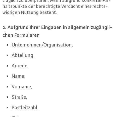
träg­lich zu über­prü­fen, wenn aufgrund konkreter An­
halts­punk­te der be­rech­tig­te Verdacht einer rechts­
wid­ri­gen Nutzung besteht.
2. Aufgrund Ihrer Eingaben in allgemein zu­gäng­li­
chen For­mu­la­ren
Un­ter­neh­men/Or­ga­ni­sa­ti­on,
Abteilung,
Anrede,
Name,
Vorname,
Straße,
Post­leit­zahl,