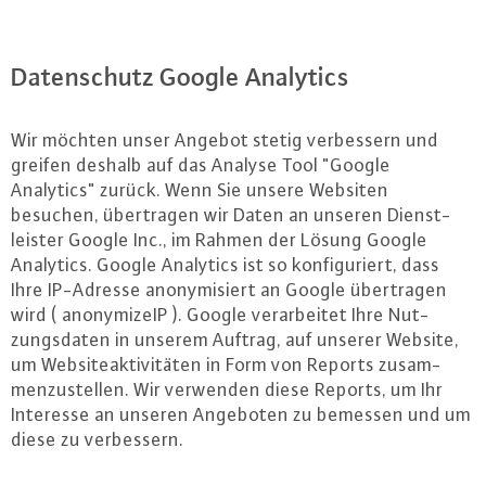
Da­ten­schutz Google Analytics
Wir möchten unser Angebot stetig ver­bes­sern und
greifen deshalb auf das Analyse Tool "Google
Analytics" zurück. Wenn Sie unsere Websiten
besuchen, über­tra­gen wir Daten an unseren Dienst­
leis­ter Google Inc., im Rahmen der Lösung Google
Analytics. Google Analytics ist so kon­fi­gu­riert, dass
Ihre IP-Adres­se an­ony­mi­siert an Google über­tra­gen
wird ( an­ony­mi­zeIP ). Google ver­ar­bei­tet Ihre Nut­
zungs­da­ten in unserem Auftrag, auf unserer Website,
um Web­siteak­ti­vi­tä­ten in Form von Reports zu­sam­
men­zu­stel­len. Wir verwenden diese Reports, um Ihr
Interesse an unseren Angeboten zu bemessen und um
diese zu ver­bes­sern.