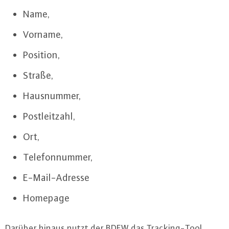
Name,
Vorname,
Position,
Straße,
Haus­num­mer,
Post­leit­zahl,
Ort,
Te­le­fon­num­mer,
E-Mail-Adres­se
Homepage
Darüber hinaus nutzt der BDEW das Tracking-Tool