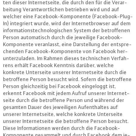
ten dieser In­ter­net­sei­te, die durch den für die Ver­ar­
bei­tung Ver­ant­wort­li­chen betrieben wird und auf
welcher eine Face­book-Kom­po­nen­te (Face­book-Plug-
In) in­te­griert wurde, wird der In­ter­net­brow­ser auf dem
in­for­ma­ti­ons­tech­no­lo­gi­schen System der be­trof­fe­nen
Person au­to­ma­tisch durch die jeweilige Face­book-
Kom­po­nen­te ver­an­lasst, eine Dar­stel­lung der ent­spre­
chen­den Face­book-Kom­po­nen­te von Facebook her­
un­ter­zu­la­den. Im Rahmen dieses tech­ni­schen Ver­fah­
rens erhält Facebook Kenntnis darüber, welche
konkrete Un­ter­sei­te unserer In­ter­net­sei­te durch die
be­trof­fe­ne Person besucht wird. Sofern die be­trof­fe­ne
Person gleich­zei­tig bei Facebook ein­ge­loggt ist,
erkennt Facebook mit jedem Aufruf unserer In­ter­net­
sei­te durch die be­trof­fe­ne Person und während der
gesamten Dauer des je­wei­li­gen Auf­ent­hal­tes auf
unserer In­ter­net­sei­te, welche konkrete Un­ter­sei­te
unserer In­ter­net­sei­te die be­trof­fe­ne Person besucht.
Diese In­for­ma­tio­nen werden durch die Face­book-
Kom­po­nen­te gesammelt und durch Facebook dem je­