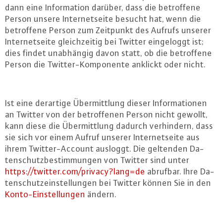
dann eine In­for­ma­ti­on darüber, dass die be­trof­fe­ne
Person unsere In­ter­net­sei­te besucht hat, wenn die
be­trof­fe­ne Person zum Zeitpunkt des Aufrufs unserer
In­ter­net­sei­te gleich­zei­tig bei Twitter ein­ge­loggt ist;
dies findet un­ab­hän­gig davon statt, ob die be­trof­fe­ne
Person die Twit­ter-Kom­po­nen­te anklickt oder nicht.
Ist eine derartige Über­mitt­lung dieser In­for­ma­tio­nen
an Twitter von der be­trof­fe­nen Person nicht gewollt,
kann diese die Über­mitt­lung dadurch ver­hin­dern, dass
sie sich vor einem Aufruf unserer In­ter­net­sei­te aus
ihrem Twit­ter-Ac­count ausloggt. Die geltenden Da­
ten­schutz­be­stim­mun­gen von Twitter sind unter
https://​twitter.​com/​privacy?​lang=de
abrufbar. Ihre Da­
ten­schutz­ein­stel­lun­gen bei Twitter können Sie in den
Kon­to-Ein­stel­lun­gen
ändern.