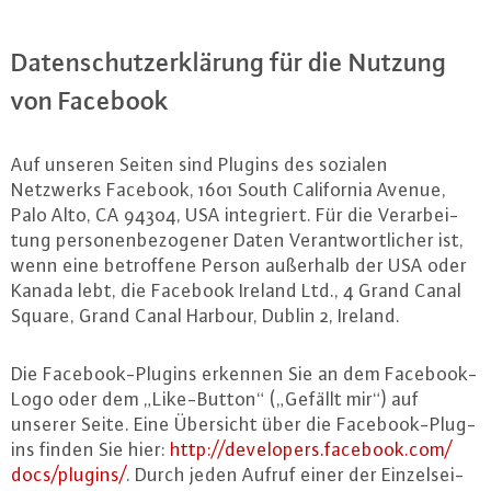
Da­ten­schutz­er­klä­rung für die Nutzung
von Facebook
Auf unseren Seiten sind Plugins des sozialen
Netzwerks Facebook, 1601 South Ca­li­for­nia Avenue,
Palo Alto, CA 94304, USA in­te­griert. Für die Ver­ar­bei­
tung per­so­nen­be­zo­ge­ner Daten Ver­ant­wort­li­cher ist,
wenn eine be­trof­fe­ne Person außerhalb der USA oder
Kanada lebt, die Facebook Ireland Ltd., 4 Grand Canal
Square, Grand Canal Harbour, Dublin 2, Ireland.
Die Face­book-Plug­ins erkennen Sie an dem Face­book-
Lo­go oder dem „Li­ke-But­ton“ („Gefällt mir“) auf
unserer Seite. Eine Übersicht über die Face­book-Plug­
ins finden Sie hier:
http://​developers.​facebook.​com/​
docs/​plugins/
. Durch jeden Aufruf einer der Ein­zel­sei­