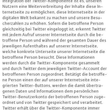
In­te­gra­ti­on der Twit­ter-Kom­po­nen­te ist es, unseren
Nutzern eine Wei­ter­ver­brei­tung der Inhalte diese In­
ter­net­sei­te zu er­mög­li­chen, diese In­ter­net­sei­te in der
digitalen Welt bekannt zu machen und unsere Be­su­
cher­zah­len zu erhöhen. Sofern die be­trof­fe­ne Person
gleich­zei­tig bei Twitter ein­ge­loggt ist, erkennt Twitter
mit jedem Aufruf unserer In­ter­net­sei­te durch die be­
trof­fe­ne Person und während der gesamten Dauer des
je­wei­li­gen Auf­ent­hal­tes auf unserer In­ter­net­sei­te,
welche konkrete Un­ter­sei­te unserer In­ter­net­sei­te die
be­trof­fe­ne Person besucht. Diese In­for­ma­tio­nen
werden durch die Twit­ter-Kom­po­nen­te gesammelt
und durch Twitter dem je­wei­li­gen Twit­ter-Ac­count der
be­trof­fe­nen Person zu­ge­ord­net. Betätigt die be­trof­fe­
ne Person einen der auf unserer In­ter­net­sei­te in­te­
grier­ten Twit­ter-But­tons, werden die damit über­tra­
ge­nen Daten und In­for­ma­tio­nen dem per­sön­li­chen
Twit­ter-Be­nut­zer­kon­to der be­trof­fe­nen Person zu­ge­
ord­net und von Twitter ge­spei­chert und ver­ar­bei­tet.
Twitter erhält über die Twit­ter-Kom­po­nen­te immer