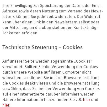
Ihre Ein­wil­li­gung zur Spei­che­rung der Daten, der Email-
Adres­se sowie deren Nutzung zum Versand des News­
let­ters können Sie jederzeit wi­der­ru­fen. Der Widerruf
kann über einen Link in den News­let­tern selbst oder
per Mit­tei­lung an die oben stehenden Kon­takt­mög­
lich­kei­ten erfolgen.
Tech­ni­sche Steuerung - Cookies
Auf unserer Seite werden so­ge­nann­te „Cookies“
verwendet. Sollten Sie die Ver­wen­dung der Cookies
durch unsere Website auf ihrem Computer nicht
wünschen, so können Sie in Ihrer Brow­ser­ein­stel­lung
die Cookies de­ak­ti­vie­ren und die Brow­ser­ein­stel­lung
so wählen, dass Sie bei der Ver­wen­dung von Cookies
auf einer In­ter­net­sei­te darüber in­for­miert werden.
Nähere In­for­ma­tio­nen hierzu finden Sie z.B.
hier
und
hier
.