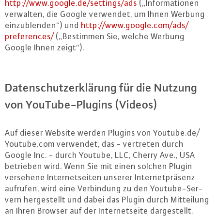
http://​www.​google.​de/​settings/​ads
(„In­for­ma­tio­nen
verwalten, die Google verwendet, um Ihnen Werbung
ein­zu­blen­den“) und
http://​www.​google.​com/​ads/​
preferences/
(„Bestimmen Sie, welche Werbung
Google Ihnen zeigt“).
Da­ten­schutz­er­klä­rung für die Nutzung
von YouTube-Plug­ins (Videos)
Auf dieser Website werden Plugins von Youtube.​de/​
Youtube.​com verwendet, das - vertreten durch
Google Inc. - durch Youtube, LLC, Cherry Ave., USA
betrieben wird. Wenn Sie mit einen solchen Plugin
versehene In­ter­net­sei­ten unserer In­ter­net­prä­senz
aufrufen, wird eine Ver­bin­dung zu den Youtube-Ser­
vern her­ge­stellt und dabei das Plugin durch Mit­tei­lung
an Ihren Browser auf der In­ter­net­sei­te dar­ge­stellt.