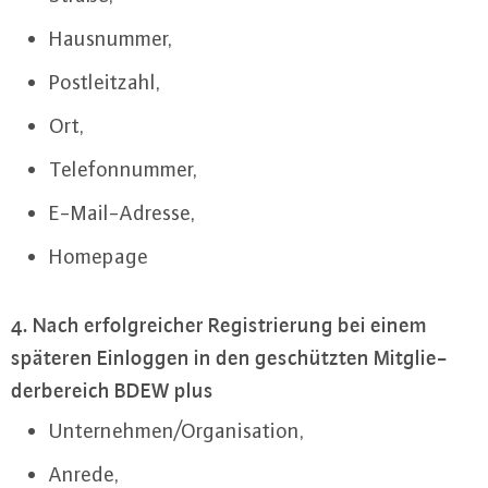
Haus­num­mer,
Post­leit­zahl,
Ort,
Te­le­fon­num­mer,
E-Mail-Adres­se,
Homepage
4. Nach er­folg­rei­cher Re­gis­trie­rung bei einem
späteren Einloggen in den ge­schütz­ten Mit­glie­
der­be­reich BDEW plus
Un­ter­neh­men/Or­ga­ni­sa­ti­on,
Anrede,