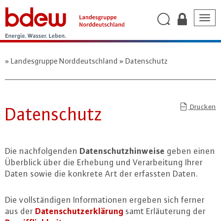
Togg
navig
Landesgruppe Norddeutschland
Datenschutz
Drucken
Da­ten­schutz
Da­ten­schutz­hin­wei­se
Die nach­fol­gen­den
geben einen
Überblick über die Erhebung und Ver­ar­bei­tung Ihrer
Daten sowie die konkrete Art der erfassten Daten.
Die voll­stän­di­gen In­for­ma­tio­nen ergeben sich ferner
Da­ten­schutz­er­klä­rung
aus der
samt Er­läu­te­rung der