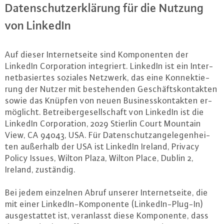
Da­ten­schutz­er­klä­rung für die Nutzung
von LinkedIn
Auf dieser In­ter­net­sei­te sind Kom­po­nen­ten der
LinkedIn Cor­po­ra­ti­on in­te­griert. LinkedIn ist ein In­ter­
net­ba­sier­tes soziales Netzwerk, das eine Kon­nek­tie­
rung der Nutzer mit be­ste­hen­den Ge­schäfts­kon­tak­ten
sowie das Knüpfen von neuen Busi­ness­kon­tak­ten er­
mög­licht. Be­trei­ber­ge­sell­schaft von LinkedIn ist die
LinkedIn Cor­po­ra­ti­on, 2029 Stierlin Court Mountain
View, CA 94043, USA. Für Da­ten­schutz­an­ge­le­gen­hei­
ten außerhalb der USA ist LinkedIn Ireland, Privacy
Policy Issues, Wilton Plaza, Wilton Place, Dublin 2,
Ireland, zuständig.
Bei jedem einzelnen Abruf unserer In­ter­net­sei­te, die
mit einer Lin­ke­dIn-Kom­po­nen­te (Lin­ke­dIn-Plug-In)
aus­ge­stat­tet ist, ver­an­lasst diese Kom­po­nen­te, dass