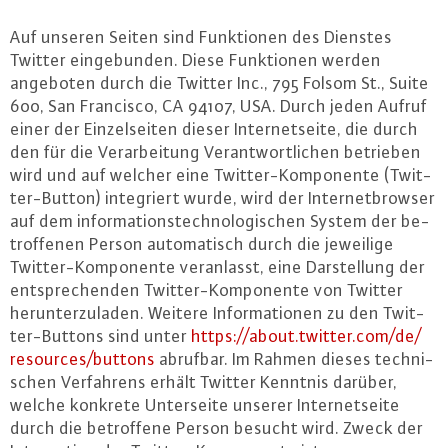
Auf unseren Seiten sind Funk­tio­nen des Dienstes
Twitter ein­ge­bun­den. Diese Funk­tio­nen werden
angeboten durch die Twitter Inc., 795 Folsom St., Suite
600, San Francisco, CA 94107, USA. Durch jeden Aufruf
einer der Ein­zel­sei­ten dieser In­ter­net­sei­te, die durch
den für die Ver­ar­bei­tung Ver­ant­wort­li­chen betrieben
wird und auf welcher eine Twit­ter-Kom­po­nen­te (Twit­
ter-But­ton) in­te­griert wurde, wird der In­ter­net­brow­ser
auf dem in­for­ma­ti­ons­tech­no­lo­gi­schen System der be­
trof­fe­nen Person au­to­ma­tisch durch die jeweilige
Twit­ter-Kom­po­nen­te ver­an­lasst, eine Dar­stel­lung der
ent­spre­chen­den Twit­ter-Kom­po­nen­te von Twitter
her­un­ter­zu­la­den. Weitere In­for­ma­tio­nen zu den Twit­
ter-But­tons sind unter
https://​about.​twitter.​com/​de/​
resources/​buttons
abrufbar. Im Rahmen dieses tech­ni­
schen Ver­fah­rens erhält Twitter Kenntnis darüber,
welche konkrete Un­ter­sei­te unserer In­ter­net­sei­te
durch die be­trof­fe­ne Person besucht wird. Zweck der