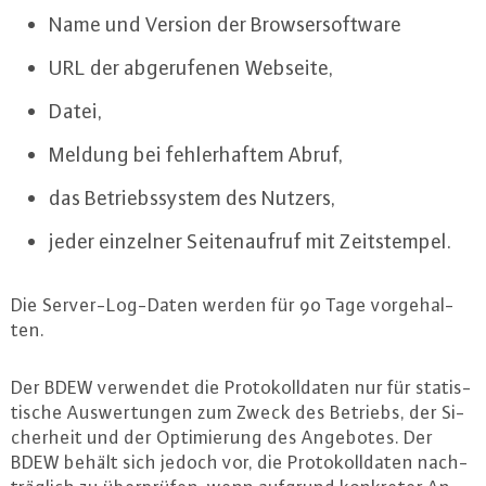
Name und Version der Brow­ser­soft­ware
URL der ab­ge­ru­fe­nen Webseite,
Datei,
Meldung bei feh­ler­haf­tem Abruf,
das Be­triebs­sys­tem des Nutzers,
jeder einzelner Sei­ten­auf­ruf mit Zeits­tem­pel.
Die Ser­ver-Log-Da­ten werden für 90 Tage vor­ge­hal­
ten.
Der BDEW verwendet die Pro­to­koll­da­ten nur für sta­tis­
ti­sche Aus­wer­tun­gen zum Zweck des Betriebs, der Si­
cher­heit und der Op­ti­mie­rung des Angebotes. Der
BDEW behält sich jedoch vor, die Pro­to­koll­da­ten nach­