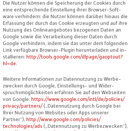
Die Nutzer können die Spei­che­rung der Cookies durch
eine ent­spre­chen­de Ein­stel­lung ihrer Brow­ser-Soft­
ware ver­hin­dern; die Nutzer können darüber hinaus die
Erfassung der durch das Cookie erzeugten und auf ihre
Nutzung des On­line­an­ge­bo­tes bezogenen Daten an
Google sowie die Ver­ar­bei­tung dieser Daten durch
Google ver­hin­dern, indem sie das unter dem folgenden
Link ver­füg­ba­re Brow­ser-Plu­gin her­un­ter­la­den und in­
stal­lie­ren:
http://​tools.​google.​com/​dlpage/​gaoptout?​
hl=de
.
Weitere In­for­ma­tio­nen zur Da­ten­nut­zung zu Wer­be­
zwe­cken durch Google, Ein­stel­lungs- und Wi­der­
spruchs­mög­lich­kei­ten erfahren Sie auf den Webseiten
von Google:
https://​www.​google.​com/​intl/​de/​policies/​
privacy/​partners/
(„Da­ten­nut­zung durch Google bei
Ihrer Nutzung von Websites oder Apps unserer
Partner“),
http://​www.​google.​com/​policies/​
technologies/​ads
(„Da­ten­nut­zung zu Wer­be­zwe­cken“),