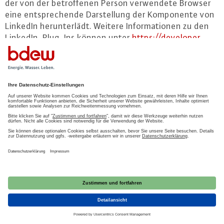
der von der be­trof­fe­nen Person ver­wen­de­te Browser
eine ent­spre­chen­de Dar­stel­lung der Kom­po­nen­te von
LinkedIn her­un­ter­lädt. Weitere In­for­ma­tio­nen zu den
Lin­ke­dIn-Plug-Ins können unter
https://​developer.​
linkedin.​com/​plugins
abgerufen werden. Im Rahmen
dieses tech­ni­schen Ver­fah­rens erhält LinkedIn
Kenntnis darüber, welche konkrete Un­ter­sei­te unserer
In­ter­net­sei­te durch die be­trof­fe­ne Person besucht
wird. Sofern die be­trof­fe­ne Person gleich­zei­tig bei
LinkedIn ein­ge­loggt ist, erkennt LinkedIn mit jedem
Aufruf unserer In­ter­net­sei­te durch die be­trof­fe­ne
Person und während der gesamten Dauer des je­wei­li­
gen Auf­ent­hal­tes auf unserer In­ter­net­sei­te, welche
konkrete Un­ter­sei­te unserer In­ter­net­sei­te die be­trof­
fe­ne Person besucht. Diese In­for­ma­tio­nen werden
durch die Lin­ke­dIn-Kom­po­nen­te gesammelt und durch
LinkedIn dem je­wei­li­gen Lin­ke­dIn-Ac­count der be­trof­
fe­nen Person zu­ge­ord­net. Betätigt die be­trof­fe­ne
Person einen auf unserer In­ter­net­sei­te in­te­grier­ten
Lin­ke­dIn-But­ton, ordnet LinkedIn diese In­for­ma­ti­on