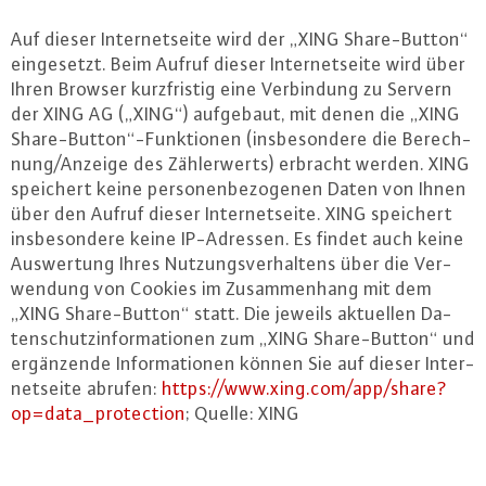
Auf dieser In­ter­net­sei­te wird der „XING Sha­re-But­ton“
ein­ge­setzt. Beim Aufruf dieser In­ter­net­sei­te wird über
Ihren Browser kurz­fris­tig eine Ver­bin­dung zu Servern
der XING AG („XING“) aufgebaut, mit denen die „XING
Sha­re-But­ton“-Funk­tio­nen (ins­be­son­de­re die Be­rech­
nung/Anzeige des Zäh­ler­werts) erbracht werden. XING
speichert keine per­so­nen­be­zo­ge­nen Daten von Ihnen
über den Aufruf dieser In­ter­net­sei­te. XING speichert
ins­be­son­de­re keine IP-Adres­sen. Es findet auch keine
Aus­wer­tung Ihres Nut­zungs­ver­hal­tens über die Ver­
wen­dung von Cookies im Zu­sam­men­hang mit dem
„XING Sha­re-But­ton“ statt. Die jeweils aktuellen Da­
ten­schutz­in­for­ma­tio­nen zum „XING Sha­re-But­ton“ und
er­gän­zen­de In­for­ma­tio­nen können Sie auf dieser In­ter­
net­sei­te abrufen:
https://​www.​xing.​com/​app/​share?​
op=data_​protection
; Quelle: XING