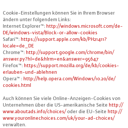
Coo­kie-Ein­stel­lun­gen können Sie in Ihrem Browser
ändern unter folgendem Links:
Internet Explorer™:
http://​windows.​microsoft.​com/​de-​
DE/​windows-​vista/​Block-​or-​allow-​cookies
Safari™:
https://​support.​apple.​com/​kb/​PH21411?​
locale=de_​DE
Chrome™:
http://​support.​google.​com/​chrome/​bin/​
answer.​py?​hl=de&​hlrm=en&​answer=95647
Firefox™:
https://​support.​mozilla.​org/​de/​kb/​cookies-​
erlauben-​und-​ablehnen
Opera™ :
http://​help.​opera.​com/​Windows/​10.​20/​de/​
cookies.​html
Auch können Sie viele On­line-An­zei­gen-Coo­kies von
Un­ter­neh­men über die US-ame­ri­ka­ni­sche Seite
http://​
www.​aboutads.​info/​choices/
oder die EU-Seite
http://​
www.​youronlinechoices.​com/​uk/​your-​ad-​choices/
verwalten.