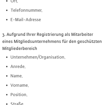
Ort,
Te­le­fon­num­mer,
E-Mail-Adres­se
3. Aufgrund Ihrer Re­gis­trie­rung als Mit­ar­bei­ter
eines Mit­glieds­un­ter­neh­mens für den ge­schütz­ten
Mit­glie­der­be­reich
Un­ter­neh­men/Or­ga­ni­sa­ti­on,
Anrede,
Name,
Vorname,
Position,
Straße,