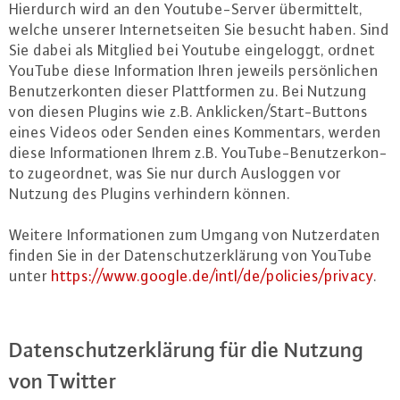
Hierdurch wird an den Youtube-Ser­ver über­mit­telt,
welche unserer In­ter­net­sei­ten Sie besucht haben. Sind
Sie dabei als Mitglied bei Youtube ein­ge­loggt, ordnet
YouTube diese In­for­ma­ti­on Ihren jeweils per­sön­li­chen
Be­nut­zer­kon­ten dieser Platt­for­men zu. Bei Nutzung
von diesen Plugins wie z.B. Anklicken/Start-But­tons
eines Videos oder Senden eines Kom­men­tars, werden
diese In­for­ma­tio­nen Ihrem z.B. YouTube-Be­nut­zer­kon­
to zu­ge­ord­net, was Sie nur durch Ausloggen vor
Nutzung des Plugins ver­hin­dern können.
Weitere In­for­ma­tio­nen zum Umgang von Nut­zer­da­ten
finden Sie in der Da­ten­schutz­er­klä­rung von YouTube
unter
https://​www.​google.​de/​intl/​de/​policies/​privacy
.
Da­ten­schutz­er­klä­rung für die Nutzung
von Twitter