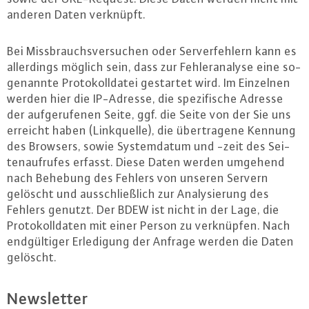
anderen Daten verknüpft.
Bei Miss­brauchs­ver­su­chen oder Ser­ver­feh­lern kann es
al­ler­dings möglich sein, dass zur Feh­ler­ana­ly­se eine so­
ge­nann­te Pro­to­koll­da­tei gestartet wird. Im Einzelnen
werden hier die IP-Adres­se, die spe­zi­fi­sche Adresse
der auf­ge­ru­fe­nen Seite, ggf. die Seite von der Sie uns
erreicht haben (Lin­k­quel­le), die über­tra­ge­ne Kennung
des Browsers, sowie Sys­temd­atum und -zeit des Sei­
ten­auf­ru­fes erfasst. Diese Daten werden umgehend
nach Behebung des Fehlers von unseren Servern
gelöscht und aus­schließ­lich zur Ana­ly­sie­rung des
Fehlers genutzt. Der BDEW ist nicht in der Lage, die
Pro­to­koll­da­ten mit einer Person zu ver­knüp­fen. Nach
end­gül­ti­ger Er­le­di­gung der Anfrage werden die Daten
gelöscht.
News­let­ter