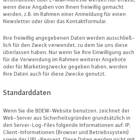
wenn diese Angaben von Ihnen frei­wil­lig gemacht
werden, z.B. im Rahmen einer Anmeldung für einen
News­let­ter oder über das Kon­takt­for­mu­lar.
Ihre frei­wil­lig an­ge­ge­be­nen Daten werden aus­schließ­
lich für den Zweck verwendet, zu dem Sie uns diese
über­las­sen haben. Nur wenn Sie Ihre Ein­wil­li­gung auch
für die Ver­wen­dung im Rahmen weiterer Angebote
oder für Mar­ke­ting­zwe­cke gegeben haben, werden
Ihre Daten auch für diese Zwecke genutzt.
Stan­dard­da­ten
Wenn Sie die BDEW-Web­site benutzen, zeichnet der
Web-Ser­ver aus Si­cher­heits­grün­den grund­sätz­lich in
den Ser­ver-Log-Files folgende In­for­ma­tio­nen auf: IP,
Cli­ent-In­for­ma­tio­nen (Browser und Be­triebs­sys­tem)
sowie der URL-Re­quest. Diese Daten werden nicht mit