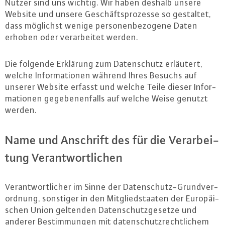
Nutzer sind uns wichtig. Wir haben deshalb unsere
Website und unsere Ge­schäfts­pro­zes­se so gestaltet,
dass möglichst wenige per­so­nen­be­zo­ge­ne Daten
erhoben oder ver­ar­bei­tet werden.
Die folgende Erklärung zum Da­ten­schutz erläutert,
welche In­for­ma­tio­nen während Ihres Besuchs auf
unserer Website erfasst und welche Teile dieser In­for­
ma­tio­nen ge­ge­be­nen­falls auf welche Weise genutzt
werden.
Name und Anschrift des für die Ver­ar­bei­
tung Ver­ant­wort­li­chen
Ver­ant­wort­li­cher im Sinne der Da­ten­schutz-Grund­ver­
ord­nung, sonstiger in den Mit­glied­staa­ten der Eu­ro­päi­
schen Union geltenden Da­ten­schutz­ge­set­ze und
anderer Be­stim­mun­gen mit da­ten­schutz­recht­li­chem