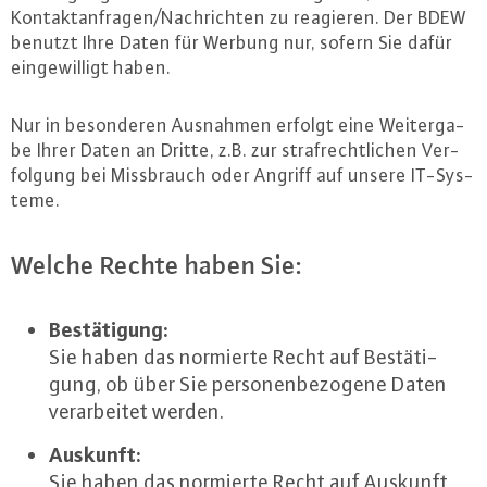
Kon­takt­an­fra­gen/Nach­rich­ten zu reagieren. Der BDEW
benutzt Ihre Daten für Werbung nur, sofern Sie dafür
ein­ge­wil­ligt haben.
Nur in be­son­de­ren Ausnahmen erfolgt eine Wei­ter­ga­
be Ihrer Daten an Dritte, z.B. zur straf­recht­li­chen Ver­
fol­gung bei Miss­brauch oder Angriff auf unsere IT-Sys­
te­me.
Welche Rechte haben Sie:
Be­stä­ti­gung:
Sie haben das normierte Recht auf Be­stä­ti­
gung, ob über Sie per­so­nen­be­zo­ge­ne Daten
ver­ar­bei­tet werden.
Auskunft:
Sie haben das normierte Recht auf Auskunft