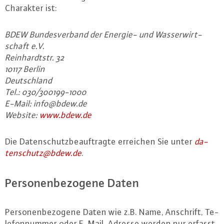
Charakter ist:
BDEW Bun­des­ver­band der Energie- und Was­ser­wirt­
schaft e.V.
Rein­hardt­str. 32
10117 Berlin
Deutsch­land
Tel.: 030/300199-1000
E-Mail: info@​bdew.​de
Website:
www.​bdew.​de
Die Da­ten­schutz­be­auf­trag­te erreichen Sie unter
da­
ten­schutz@​bdew.​de
.
Per­so­nen­be­zo­ge­ne Daten
Per­so­nen­be­zo­ge­ne Daten wie z.B. Name, Anschrift, Te­
le­fon­num­mer oder E-Mail-Adres­se werden nur erfasst,