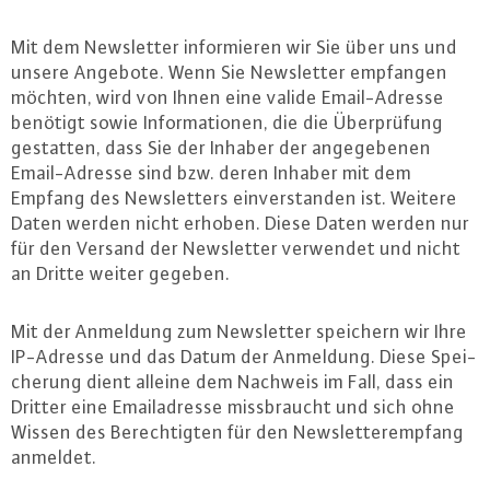
Mit dem News­let­ter in­for­mie­ren wir Sie über uns und
unsere Angebote. Wenn Sie News­let­ter empfangen
möchten, wird von Ihnen eine valide Email-Adres­se
benötigt sowie In­for­ma­tio­nen, die die Über­prü­fung
gestatten, dass Sie der Inhaber der an­ge­ge­be­nen
Email-Adres­se sind bzw. deren Inhaber mit dem
Empfang des News­let­ters ein­ver­stan­den ist. Weitere
Daten werden nicht erhoben. Diese Daten werden nur
für den Versand der News­let­ter verwendet und nicht
an Dritte weiter gegeben.
Mit der Anmeldung zum News­let­ter speichern wir Ihre
IP-Adres­se und das Datum der Anmeldung. Diese Spei­
che­rung dient alleine dem Nachweis im Fall, dass ein
Dritter eine Email­adres­se miss­braucht und sich ohne
Wissen des Be­rech­tig­ten für den News­let­ter­emp­fang
anmeldet.