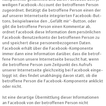
wei­li­gen Face­book-Ac­count der be­trof­fe­nen Person
zu­ge­ord­net. Betätigt die be­trof­fe­ne Person einen der
auf unserer In­ter­net­sei­te in­te­grier­ten Face­book-But­
tons, bei­spiels­wei­se den „Gefällt mir“-Button, oder
gibt die be­trof­fe­ne Person einen Kommentar ab,
ordnet Facebook diese In­for­ma­ti­on dem per­sön­li­chen
Face­book-Be­nut­zer­kon­to der be­trof­fe­nen Person zu
und speichert diese per­so­nen­be­zo­ge­nen Daten.
Facebook erhält über die Face­book-Kom­po­nen­te
immer dann eine In­for­ma­ti­on darüber, dass die be­trof­
fe­ne Person unsere In­ter­net­sei­te besucht hat, wenn
die be­trof­fe­ne Person zum Zeitpunkt des Aufrufs
unserer In­ter­net­sei­te gleich­zei­tig bei Facebook ein­ge­
loggt ist; dies findet un­ab­hän­gig davon statt, ob die
be­trof­fe­ne Person die Face­book-Kom­po­nen­te anklickt
oder nicht.
Ist eine derartige Über­mitt­lung dieser In­for­ma­tio­nen
an Facebook von der be­trof­fe­nen Person nicht