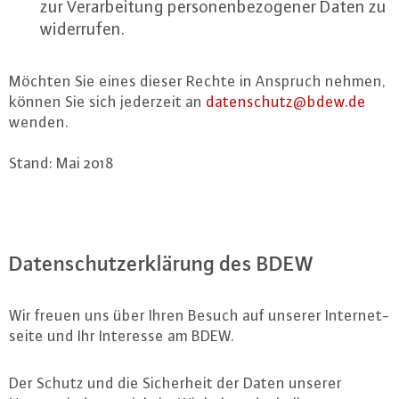
zur Ver­ar­bei­tung per­so­nen­be­zo­ge­ner Daten zu
wi­der­ru­fen.
Möchten Sie eines dieser Rechte in Anspruch nehmen,
können Sie sich jederzeit an
da­ten­schutz@​bdew.​de
wenden.
Stand: Mai 2018
Da­ten­schutz­er­klä­rung des BDEW
Wir freuen uns über Ihren Besuch auf unserer In­ter­net­
sei­te und Ihr Interesse am BDEW.
Der Schutz und die Si­cher­heit der Daten unserer