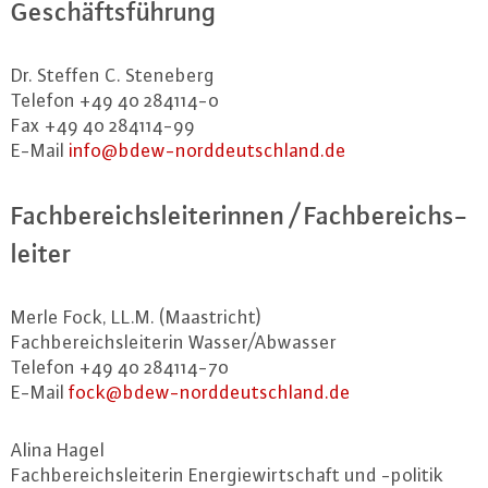
Ge­schäfts­füh­rung
Dr. Steffen C. Steneberg
Telefon +49 40 284114-0
Fax +49 40 284114-99
E-Mail
info@​bdew-​norddeutschland.​de
Fach­be­reichs­lei­te­rin­nen / Fach­be­reichs­
lei­ter
Merle Fock, LL.M. (Maas­tricht)
Fach­be­reichs­lei­te­rin Wasser/Abwasser
Telefon +49 40 284114-70
E-Mail
fock@​bdew-​norddeutschland.​de
Alina Hagel
Fach­be­reichs­lei­te­rin En­er­gie­wirt­schaft und -politik