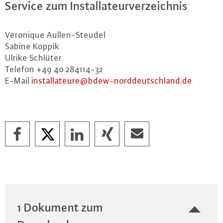
Service zum In­stal­la­teur­ver­zeich­nis
Veronique Aul­len-Steu­del
Sabine Koppik
Ulrike Schlüter
Telefon +49 40 284114-32
E-Mail
in­stal­la­teu­re@​bdew-​norddeutschland.​de
1 Dokument zum