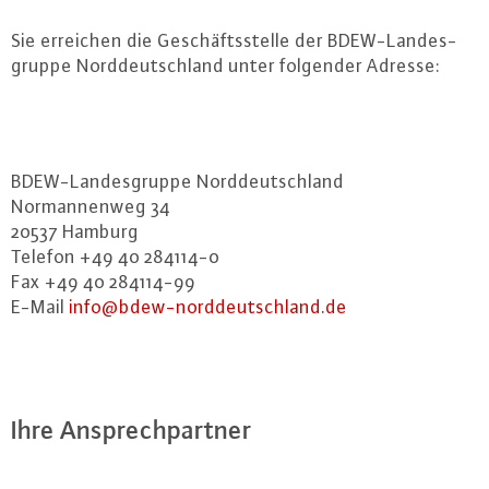
Sie erreichen die Ge­schäfts­stel­le der BDEW-Lan­des­
grup­pe Nord­deutsch­land unter folgender Adresse:
BDEW-Lan­des­grup­pe Nord­deutsch­land
Nor­man­nen­weg 34
20537 Hamburg
Telefon +49 40 284114-0
Fax +49 40 284114-99
E-Mail
info@​bdew-​norddeutschland.​de
Ihre An­sprech­part­ner