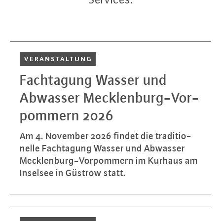
VER­AN­STAL­TUNG
Fach­ta­gung Wasser und
Abwasser Meck­len­burg-Vor­
pom­mern 2026
Am 4. November 2026 findet die tra­di­tio­
nel­le Fach­ta­gung Wasser und Abwasser
Meck­len­burg-Vor­pom­mern im Kurhaus am
Inselsee in Güstrow statt.