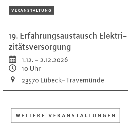
VER­AN­STAL­TUNG
19. Er­fah­rungs­aus­tausch Elek­tri­
zi­täts­ver­sor­gung
1.12. - 2.12.2026
10 Uhr
23570 Lü­beck-Tra­ve­mün­de
WEITERE VERANSTALTUNGEN