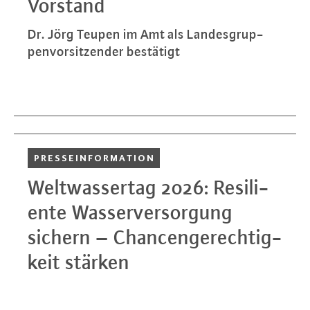
Vorstand
Dr. Jörg Teupen im Amt als Lan­des­grup­
pen­vor­sit­zen­der bestätigt
PRES­SE­INFOR­MA­TI­ON
Welt­was­ser­tag 2026: Resi­li­
en­te Was­ser­ver­sor­gung
sichern – Chan­cen­ge­rech­tig­
keit stärken