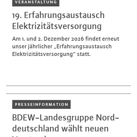
VER­AN­STAL­TUNG
19. Er­fah­rungs­aus­tausch
Elek­tri­zi­täts­ver­sor­gung
Am 1. und 2. Dezember 2026 findet erneut
unser jähr­li­cher „Er­fah­rungs­aus­tausch
Elek­tri­zi­täts­ver­sor­gung“ statt.
PRES­SE­INFOR­MA­TI­ON
BDEW-Lan­des­grup­pe Nord­
deutsch­land wählt neuen