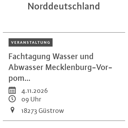
Norddeutschland
VER­AN­STAL­TUNG
Fach­ta­gung Wasser und
Abwasser Meck­len­burg-Vor­
pom…
4.11.2026
09 Uhr
18273 Güstrow