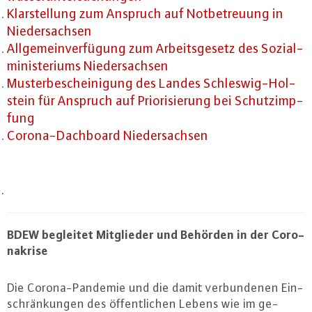
Klar­stel­lung zum Anspruch auf Not­be­treu­ung in
Nie­der­sach­sen
All­ge­mein­ver­fü­gung zum Ar­beits­ge­setz des So­zi­al­
mi­nis­te­ri­ums Nie­der­sach­sen
Mus­ter­be­schei­ni­gung des Landes Schles­wig-Hol­
stein für Anspruch auf Prio­ri­sie­rung bei Schutz­imp­
fung
Co­ro­na-Dach­board Nie­der­sach­sen
BDEW begleitet Mit­glie­der und Behörden in der Co­ro­
na­kri­se
Die Co­ro­na-Pan­de­mie und die damit ver­bun­de­nen Ein­
schrän­kun­gen des öf­fent­li­chen Lebens wie im ge­