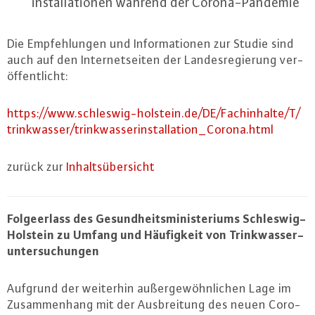
in­stal­la­tio­nen während der Co­ro­na-Pan­de­mie
Die Emp­feh­lun­gen und In­for­ma­tio­nen zur Studie sind
auch auf den In­ter­net­sei­ten der Lan­des­re­gie­rung ver­
öf­fent­licht:
https://​www.​schleswig-​holstein.​de/​DE/​Fachinhalte/​T/​
trinkwasser/​tri​nkwa​sser​inst​alla​tion​_​Corona.​html
zurück zur
In­halts­über­sicht
Fol­ge­er­lass des Ge­sund­heits­mi­nis­te­ri­ums Schles­wig-
Hol­stein zu Umfang und Häu­fig­keit von Trink­was­ser­
un­ter­su­chun­gen
Aufgrund der weiterhin au­ßer­ge­wöhn­li­chen Lage im
Zu­sam­men­hang mit der Aus­brei­tung des neuen Co­ro­