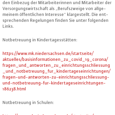
den Einbezug der Mit­ar­bei­te­rin­nen und Mit­ar­bei­ter der
Ver­sor­gungs­wirt­schaft als „Be­rufs­zwei­ge von all­ge­
mei­nem öf­fent­li­chen Interesse“ klar­ge­stellt. Die ent­
spre­chen­den Re­ge­lun­gen finden Sie unter folgenden
Links.
Not­be­treu­ung in Kin­der­ta­ges­stät­ten:
https://​www.​mk.​niedersachsen.​de/​startseite/​
aktuelles/​basisinformationen_​zu_​covid_​19_​corona/​
fragen_​und_​antworten_​zu_​ein​rich​tung​ssch​lies​sung​
_​und_​notbetreuung_​fur_​kin​dert​ages​einr​icht​unge​n/​
fragen-​und-​antworten-​zu-​ein​rich​tung​ssch​lies​sung-​
und-​notbetreuung-​fur-​kin​dert​ages​einr​icht​unge​n-​
186238.​html
Not­be­treu­ung in Schulen: