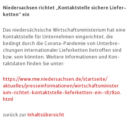
Nie­der­sach­sen richtet „Kon­takt­stel­le sichere Lie­fer­
ket­ten“ ein
Das nie­der­säch­si­sche Wirt­schafts­mi­nis­te­ri­um hat eine
Kon­takt­stel­le für Un­ter­neh­men ein­ge­rich­tet, die
bedingt durch die Co­ro­na-Pan­de­mie von Un­ter­bre­
chun­gen in­ter­na­tio­na­ler Lie­fer­ket­ten betroffen sind
bzw. sein könnten. Weitere In­for­ma­tio­nen und Kon­
takt­da­ten finden Sie unter:
https://​www.​mw.​niedersachsen.​de/​startseite/​
aktuelles/​presseinformationen/​wir​tsch​afts​mini​ster​
ium-​richtet-​kontaktstelle-​lieferketten-​ein-​187820.​
html
zurück zur
In­halts­über­sicht