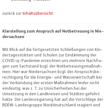
zurück zur
In­halts­über­sicht
Klar­stel­lung zum Anspruch auf Not­be­treu­ung in Nie­
der­sach­sen
Mit Blick auf die fort­ge­setz­ten Schlie­ßun­gen von Kin­
der­ta­ges­stät­ten und Schulen zur Ein­däm­mung der
COVID 19-Pan­de­mie er­reich­ten uns mehrere Nach­fra­
gen zum Sachstand bzgl. der Not­be­treu­ungs­maß­nah­
men. Hier war Nie­der­sach­sen bzgl. der An­spruchs­be­
rech­ti­gung für die Energie- und Was­ser­wirt­schaft bei
der Ver­kün­dung der ersten Maßnahmen leider nicht
eindeutig, was z. T. zu Un­si­cher­hei­ten bei der
Umsetzung in den Land­krei­sen und Städten geführt
hatte. Die Lan­des­re­gie­rung hat auf die Vor­schlä­ge der
BDEW-Lan­des­grup­pe Nord­deutsch­land reagiert und