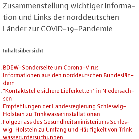
Zu­sam­men­stel­lung wichtiger In­for­ma­
ti­on und Links der nord­deut­schen
Länder zur CO­VID-19-Pan­de­mie
In­halts­über­sicht
BDEW-Son­der­sei­te um Co­ro­na-Vi­rus
In­for­ma­tio­nen aus den nord­deut­schen Bun­des­län­
dern
"Kon­takt­stel­le sichere Lie­fer­ket­ten" in Nie­der­sach­
sen
Emp­feh­lun­gen der Lan­des­re­gie­rung Schles­wig-
Hol­stein zu Trink­was­ser­in­stal­la­tio­nen
Fol­ge­er­lass des Ge­sund­heits­mi­nis­te­ri­ums Schles­
wig-Hol­stein zu Umfang und Häu­fig­keit von Trink­
was­ser­un­ter­su­chun­gen