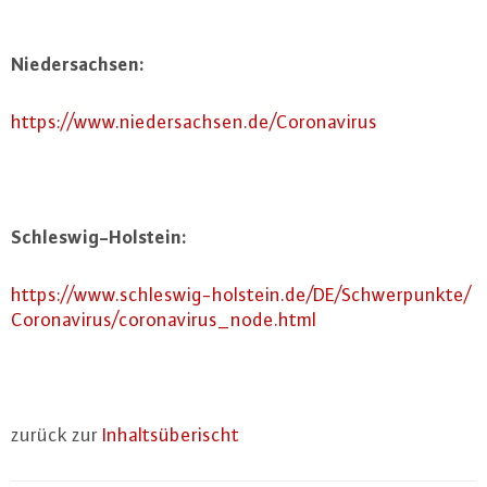
Nie­der­sach­sen:
https://​www.​niedersachsen.​de/​Coronavirus
Schles­wig-Hol­stein:
https://​www.​schleswig-​holstein.​de/​DE/​Schwerpunkte/​
Coronavirus/​coronavirus_​node.​html
zurück zur
In­halts­über­ischt