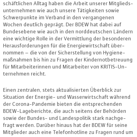
schäft­li­chen Alltag haben die Arbeit unserer Mit­glieds­
un­ter­neh­men wie auch unsere Tä­tig­kei­ten sowie
Schwer­punk­te im Verband in den ver­gan­ge­nen
Wochen deutlich geprägt. Der BDEW hat dabei auf
Bun­des­ebe­ne wie auch in den nord­deut­schen Ländern
eine wichtige Rolle in der Ver­mitt­lung der be­son­de­ren
Her­aus­for­de­run­gen für die En­er­gie­wirt­schaft über­
nom­men – die von der Si­cher­stel­lung von Hy­gie­ne­
maß­nah­men bis hin zu Fragen der Kin­der­not­be­treu­ung
für Mit­ar­bei­te­rin­nen und Mit­ar­bei­ter von KRI­TIS-Un­
ter­neh­men reicht.
Einen zentralen, stets ak­tua­li­sier­ten Überblick zur
Situation der Energie- und Was­ser­wirt­schaft während
der Co­ro­na-Pan­de­mie bieten die ent­spre­chen­den
BDEW-La­ge­be­rich­te, die auch seitens der Behörden
sowie der Bundes- und Lan­des­po­li­tik stark nach­ge­
fragt werden. Darüber hinaus hat der BDEW für seine
Mit­glie­der auch eine Te­le­fon­hot­line zu Fragen rund um