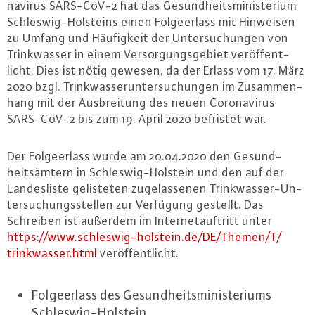
na­vi­rus SARS-CoV-2 hat das Ge­sund­heits­mi­nis­te­ri­um
Schles­wig-Hol­steins einen Fol­ge­er­lass mit Hinweisen
zu Umfang und Häu­fig­keit der Un­ter­su­chun­gen von
Trink­was­ser in einem Ver­sor­gungs­ge­biet ver­öf­fent­
licht. Dies ist nötig gewesen, da der Erlass vom 17. März
2020 bzgl. Trink­was­ser­un­ter­su­chun­gen im Zu­sam­men­
hang mit der Aus­brei­tung des neuen Co­ro­na­vi­rus
SARS-CoV-2 bis zum 19. April 2020 befristet war.
Der Fol­ge­er­lass wurde am 20.04.2020 den Ge­sund­
heits­äm­tern in Schles­wig-Hol­stein und den auf der
Lan­des­lis­te ge­lis­te­ten zu­ge­las­se­nen Trink­was­ser-Un­
ter­su­chungs­stel­len zur Verfügung gestellt. Das
Schreiben ist außerdem im In­ter­net­auf­tritt unter
https://​www.​schleswig-​holstein.​de/​DE/​Themen/​T/​
trinkwasser.​html
ver­öf­fent­licht.
Fol­ge­er­lass des Ge­sund­heits­mi­nis­te­ri­ums
Schles­wig-Hol­stein