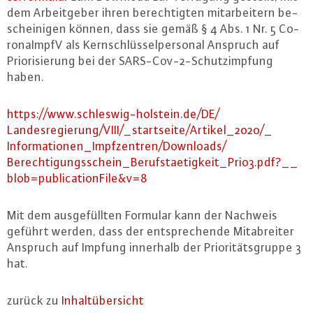
dem Ar­beit­ge­ber ihren be­rech­tig­ten mit­ar­bei­tern be­
schei­ni­gen können, dass sie gemäß § 4 Abs. 1 Nr. 5 Co­
ro­naImpfV als Kern­schlüs­sel­per­so­nal Anspruch auf
Prio­ri­sie­rung bei der SARS-Cov-2-Schutz­imp­fung
haben.
https://​www.​schleswig-​holstein.​de/​DE/​
Landesregierung/​VIII/_​startseite/​Artikel_​2020/_​
Informationen_​Impfzentren/​Downloads/​
Berechtigungsschein_​Berufstaetigkeit_​Prio3.​pdf?__​
blo​b=pub​lica​tion​File&​v=8
Mit dem aus­ge­füll­ten Formular kann der Nachweis
geführt werden, dass der ent­spre­chen­de Mit­ab­rei­ter
Anspruch auf Impfung innerhalb der Prio­ri­täts­grup­pe 3
hat.
zurück zu
In­halt­über­sicht