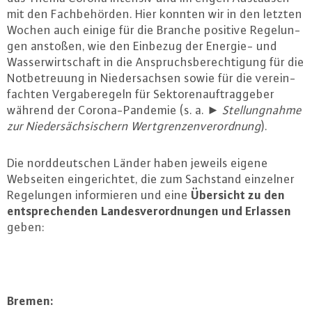
mit den Fach­be­hör­den. Hier konnten wir in den letzten
Wochen auch einige für die Branche positive Re­ge­lun­
gen anstoßen, wie den Einbezug der Energie- und
Was­ser­wirt­schaft in die An­spruchs­be­rech­ti­gung für die
Not­be­treu­ung in Nie­der­sach­sen sowie für die ver­ein­
fach­ten Ver­ga­be­re­geln für Sek­to­ren­auf­trag­ge­ber
während der Co­ro­na-Pan­de­mie (s. a. ►
Stel­lung­nah­me
zur Nie­der­säch­si­schern Wert­gren­zen­ver­ord­nung
).
Die nord­deut­schen Länder haben jeweils eigene
Webseiten ein­ge­rich­tet, die zum Sachstand einzelner
Übersicht zu den
Re­ge­lun­gen in­for­mie­ren und eine
ent­spre­chen­den Lan­des­ver­ord­nun­gen und Erlassen
geben:
Bremen: