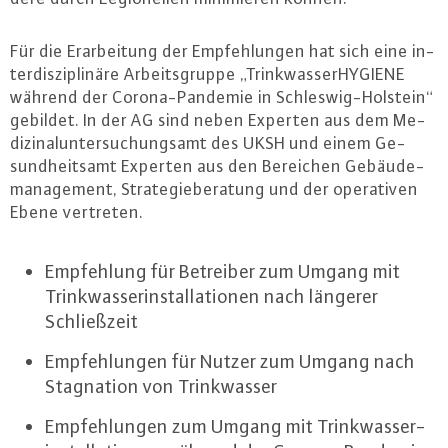
Für die Er­ar­bei­tung der Emp­feh­lun­gen hat sich eine in­
ter­dis­zi­pli­nä­re Ar­beits­grup­pe „Trink­was­ser­HY­GIE­NE
während der Co­ro­na-Pan­de­mie in Schles­wig-Hol­stein“
gebildet. In der AG sind neben Experten aus dem Me­
di­zi­nal­un­ter­su­chungs­amt des UKSH und einem Ge­
sund­heits­amt Experten aus den Bereichen Ge­bäu­de­
ma­nage­ment, Stra­te­gie­be­ra­tung und der ope­ra­ti­ven
Ebene vertreten.
Emp­feh­lung für Betreiber zum Umgang mit
Trink­was­ser­in­stal­la­tio­nen nach längerer
Schließ­zeit
Emp­feh­lun­gen für Nutzer zum Umgang nach
Sta­gna­ti­on von Trink­was­ser
Emp­feh­lun­gen zum Umgang mit Trink­was­ser­