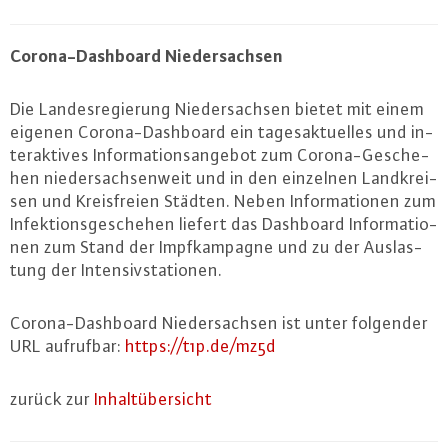
Co­ro­na-Da­sh­board Nie­der­sach­sen
Die Lan­des­re­gie­rung Nie­der­sach­sen bietet mit einem
eigenen Co­ro­na-Da­sh­board ein ta­ges­ak­tu­el­les und in­
ter­ak­ti­ves In­for­ma­ti­ons­an­ge­bot zum Co­ro­na-Ge­sche­
hen nie­der­sach­sen­weit und in den einzelnen Land­krei­
sen und Kreis­frei­en Städten. Neben In­for­ma­tio­nen zum
In­fek­ti­ons­ge­sche­hen liefert das Dashboard In­for­ma­tio­
nen zum Stand der Impf­kam­pa­gne und zu der Aus­las­
tung der In­ten­siv­sta­tio­nen.
Co­ro­na-Da­sh­board Nie­der­sach­sen ist unter folgender
URL aufrufbar:
https://​t1p.​de/​mz5d
zurück zur
In­halt­über­sicht