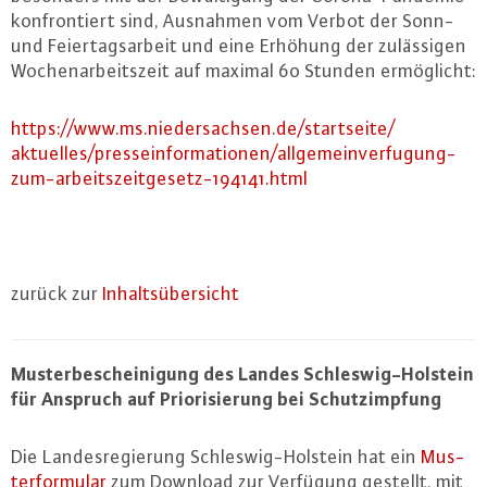
kon­fron­tiert sind, Ausnahmen vom Verbot der Sonn-
und Fei­er­tags­ar­beit und eine Erhöhung der zu­läs­si­gen
Wo­chen­ar­beits­zeit auf maximal 60 Stunden er­mög­licht:
https://​www.​ms.​niedersachsen.​de/​startseite/​
aktuelles/​presseinformationen/​allgemeinverfugung-​
zum-​arbeitszeitgesetz-​194141.​html
zurück zur
In­halts­über­sicht
Mus­ter­be­schei­ni­gung des Landes Schles­wig-Hol­stein
für Anspruch auf Prio­ri­sie­rung bei Schutz­imp­fung
Die Lan­des­re­gie­rung Schles­wig-Hol­stein hat ein
Mus­
ter­for­mu­lar
zum Download zur Verfügung gestellt, mit