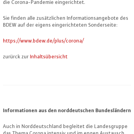
die Co­ro­na-Pan­de­mie ein­ge­rich­tet.
Sie finden alle zu­sätz­li­chen In­for­ma­ti­ons­an­ge­bo­te des
BDEW auf der eigens ein­ge­rich­te­ten Son­der­sei­te:
https://​www.​bdew.​de/​plus/​corona/
zurürck zur
In­halts­über­sicht
In­for­ma­tio­nen aus den nord­deut­schen Bun­des­län­dern
Auch in Nord­deutsch­land begleitet die Lan­des­grup­pe
das Thema Corona intensiv und im engen Austausch