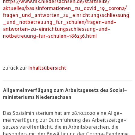
https://​www.​mk.​niedersachsen.​de/​startseite/​
aktuelles/​basisinformationen_​zu_​covid_​19_​corona/​
fragen_​und_​antworten_​zu_​ein​rich​tung​ssch​lies​sung​
_​und_​notbetreuung_​fur_​schulen/​fragen-​und-​
antworten-​zu-​ein​rich​tung​ssch​lies​sung-​und-​
notbetreuung-​fur-​schulen-​186236.​html
zurück zur
In­halts­über­sicht
All­ge­mein­ver­fü­gung zum Ar­beits­ge­setz des So­zi­al­
mi­nis­te­ri­ums Nie­der­sach­sen
Das So­zi­al­mi­nis­te­ri­um hat am 28.10.2020 eine All­ge­
mein­ver­fü­gung zur Durch­füh­rung des Ar­beits­zeit­ge­
set­zes ver­öf­fent­licht, die in Ar­beits­be­rei­chen, die
besonders mit der Be­wäl­ti­gung der Co­ro­na-Pan­de­mie