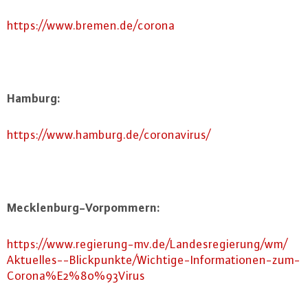
https://​www.​bremen.​de/​corona
Hamburg:
https://​www.​hamburg.​de/​coronavirus/
Meck­len­burg-Vor­pom­mern:
https://​www.​regierung-​mv.​de/​Landesregierung/​wm/​
Aktuelles--​Blickpunkte/​Wichtige-​Informationen-​zum-​
Corona%E2%80%93Virus