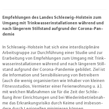
Emp­feh­lun­gen des Landes Schles­wig-Hol­stein zum
Umgang mit Trink­was­ser­in­stal­la­tio­nen während und
nach längerem Still­stand aufgrund der Co­ro­na-Pan­
de­mie
In Schles­wig-Hol­stein hat sich eine in­ter­dis­zi­pli­nä­re
Ar­beits­grup­pe zur Durch­füh­rung einer Studie und zur
Er­ar­bei­tung von Emp­feh­lun­gen zum Umgang mit Trink­
was­ser­in­stal­la­tio­nen während und nach längerem Still­
stand aufgrund der Co­ro­na-Pan­de­mie gebildet. Ziel ist
die In­for­ma­ti­on und Sen­si­bi­li­sie­rung von Be­trei­bern
(auch die wenig or­ga­ni­sier­ten wie Inhaber von kleinen
Fit­ness­stu­di­os, Vermieter einer Fe­ri­en­woh­nung u. ä.),
mit welchen Maßnahmen sie für die Zeit der Schlie­
ßung ihrer Ein­rich­tun­gen und bei Wie­der­in­be­trieb­nah­
me das Er­kran­kungs­ri­si­ko durch Keime und ins­be­son­
de­re durch Le­gio­nel­len mi­ni­mie­ren können.